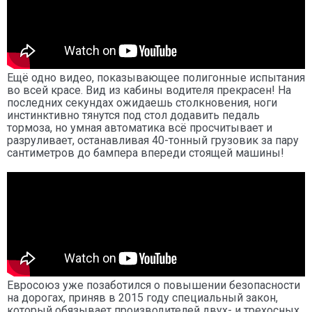
Ещё одно видео, показывающее полигонные испытания
во всей красе. Вид из кабины водителя прекрасен! На
последних секундах ожидаешь столкновения, ноги
инстинктивно тянутся под стол додавить педаль
тормоза, но умная автоматика всё просчитывает и
разруливает, останавливая 40-тонный грузовик за пару
сантиметров до бампера впереди стоящей машины!
Евросоюз уже позаботился о повышении безопасности
на дорогах, приняв в 2015 году специальный закон,
который обязывает производителей двух- и трехосных