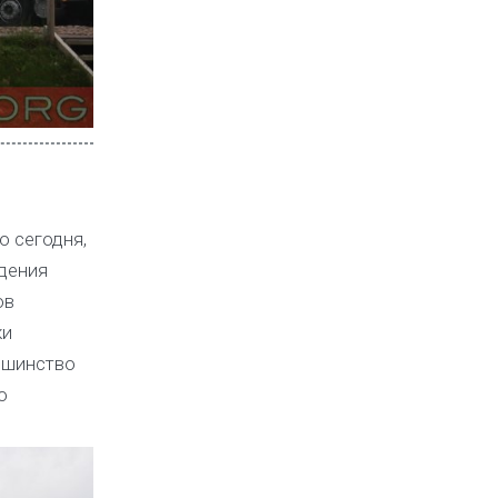
о сегодня,
адения
ов
ки
ьшинство
о