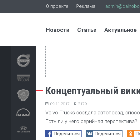
О проекте
Реклама
admin@dalnoboi
Новости
Статьи
Актуальное
Концептуальный викин
09.11.2017
2179
Volvo Trucks создала автопоезд, спосо
Есть ли у него серийная перспектива?
Поделиться
Поделиться
П