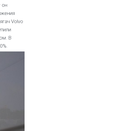
 он
ижения
ягач Volvo
упили
ом. В
40%.