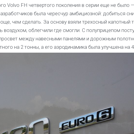
ого Volvo FH четвертого поколения в серии еще не было —
разработчиков была чересчур амбициозной: добиться сн
роще, чем сделать. За основу взяли трехосный капотный т
ь воздухом, облегчили где смогли. С полуприцепом пост
 просвет между навесными панелями и дорожным полотн
тного на 2 тонны, а его аэродинамика была улучшена на 