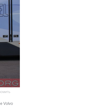
номить
е Volvo