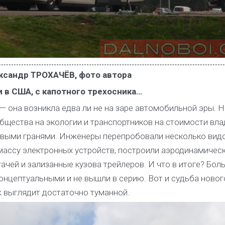
ксандр ТРОХАЧЁВ, фото автора
 в США, с капотного трехосника…
— она возникла едва ли не на заре автомобильной эры. Н
общества на экологии и транспортников на стоимости вл
овыми гранями. Инженеры перепробовали несколько вид
массу электронных устройств, построили аэродинамичес
ачей и зализанные кузова трейлеров. И что в итоге? Бол
онцептуальными и не вышли в серию. Вот и судьба новог
k выглядит достаточно туманной.