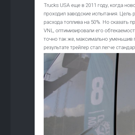
Trucks USA еще в 2011 году, когда нов
проходил заводские испытания. Цель 
расхода топлива на 50%. Но сказать п
VNL, оптимизировали его обтекаемост
точно так же, максимально уменьшив
результате трейлер стал легче стандар