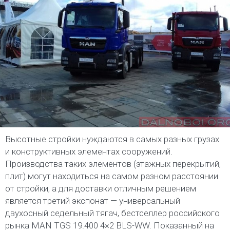
Высотные стройки нуждаются в самых разных грузах
и конструктивных элементах сооружений.
Производства таких элементов (этажных перекрытий,
плит) могут находиться на самом разном расстоянии
от стройки, а для доставки отличным решением
является третий экспонат — универсальный
двухосный седельный тягач, бестселлер российского
рынка MAN TGS 19.400 4×2 BLS-WW. Показанный на