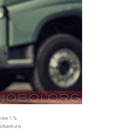
лее 1 %
обиля и в