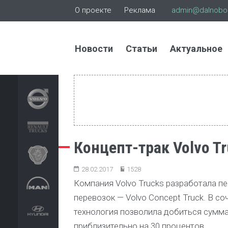
О проекте
Реклама
admin@dalnoboi
Новости
Статьи
Актуальное
Концепт-трак Volvo T
28.02.2017
1528
Компания Volvo Trucks разработала п
перевозок — Volvo Concept Truck. В 
технология позволила добиться сумма
приблизительно на 30 процентов.