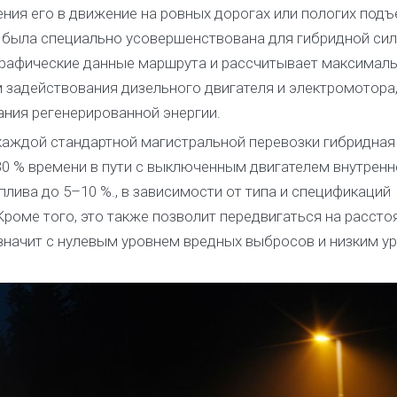
ния его в движение на ровных дорогах или пологих подъ
 была специально усовершенствована для гибридной си
графические данные маршрута и рассчитывает максимал
задействования дизельного двигателя и электромотора,
ния регенерированной энергии.
каждой стандартной магистральной перевозки гибридная
30 % времени в пути с выключенным двигателем внутренн
лива до 5–10 %., в зависимости от типа и спецификаций
роме того, это также позволит передвигаться на рассто
 значит с нулевым уровнем вредных выбросов и низким у