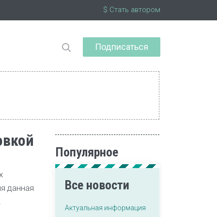
$ Стать автором
Подписаться
овкой
Популярное
х
Все новости
ля данная
2
Актуальная информация