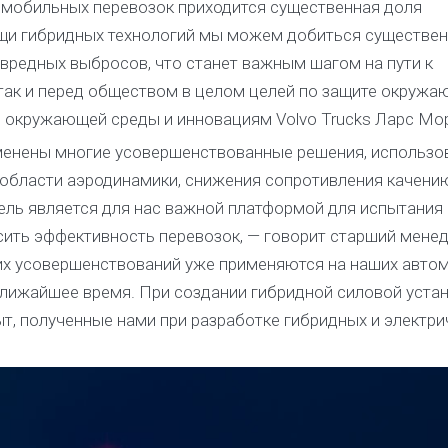
омобильных перевозок приходится существенная доля
ощи гибридных технологий мы можем добиться существе
 вредных выбросов, что станет важным шагом на пути к
так и перед обществом в целом целей по защите окружа
е окружающей среды и инновациям Volvo Trucks Ларс Мо
именены многие усовершенствованные решения, использ
в области аэродинамики, снижения сопротивления качени
ль является для нас важной платформой для испытания
сить эффективность перевозок, — говорит старший мене
тих усовершенствований уже применяются на наших автом
лижайшее время. При создании гибридной силовой уста
т, полученные нами при разработке гибридных и электри