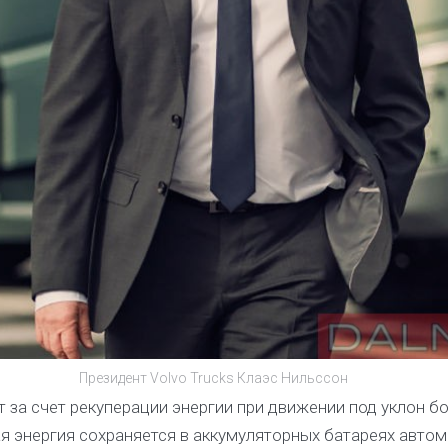
Президент Volvo Trucks Клаэс Нильссон
 за счет рекуперации энергии при движении под уклон бо
я энергия сохраняется в аккумуляторных батареях автом