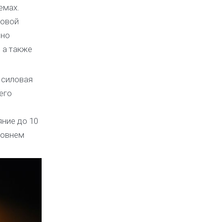
емах.
ловой
ьно
 а также
 силовая
его
яние до 10
ровнем