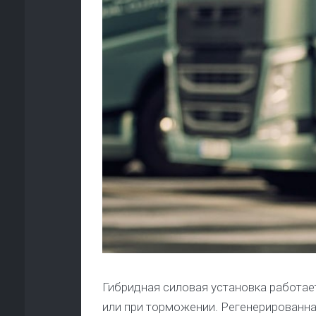
Гибридная силовая установка работает
или при торможении. Регенерированна