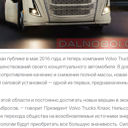
ан публике в мае 2016 года, и теперь компания Volvo Truc
шенствований своего концептуального автомобиля. В до
сопротивления качению и снижения полной массы, новая
 силовой установкой — одной из первых, предназначенны
этой области и постоянно достигать новых вершин в эк
ыбросов, — говорит Президент Volvo Trucks Клаэс Нильс
ре перехода общества на возобновляемые источники энер
ологии будут приобретать все большую значимость. Си