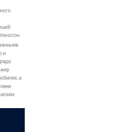
нного
ющей
ртенссон.
ованныев
ю и
 ряда
джер
обилях, а
новки
ческих