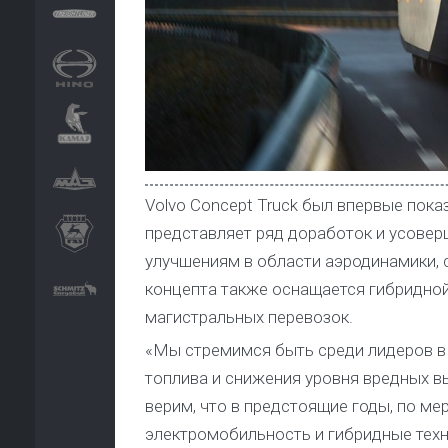
Volvo Concept Truck был впервые показ
представляет ряд доработок и усовер
улучшениям в области аэродинамики, 
концепта также оснащается гибридной
магистральных перевозок.
«Мы стремимся быть среди лидеров в 
топлива и снижения уровня вредных в
верим, что в предстоящие годы, по ме
электромобильность и гибридные техн