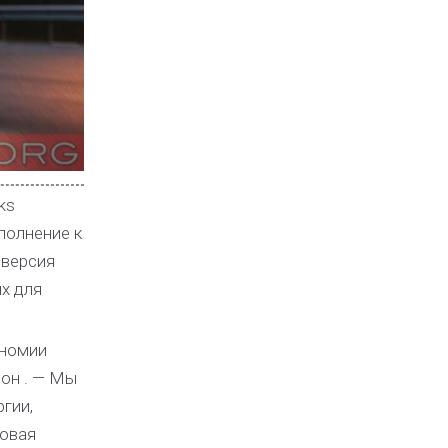
ks
полнение к
 версия
х для
ономии
сон . — Мы
гии,
ловая