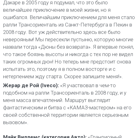
Дакаре в 2005 году я подумал, что это было
величайшее приключение в моей жизни, но я
ошибался. Величайшим приключением для меня стало
ралли Трансориенталь из Санкт-Петербурга в Пекин в
2008 году. Вот уж действительно здесь все было
неверояным! Мы пересекли пустыню, которую многие
назвали тогда «Дюны без возврата». Я впервые понял,
что такое боязнь высоты и никогда с тех пор не видел
таких огромных дюн! Но теперь мне предстоит снова
испытать это, поэтому я в полном восторге и с
нетерпением жду старта. Скорее запишите меня!».
Жерар де Рой (Iveco):
«Я участвовал в чем-то
подобном на ралли Трансориенталь в 2008 году, и у
меня масса впечатлений. Маршрут выглядит
фантастическим и битва с «КАМАЗ-мастером» на его
своей собственной территории является серьезным
вызовом».
Майк Виллемс (категория Авто):
«Грандиозный