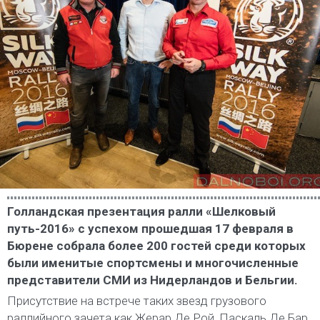
Голландская презентация ралли «Шелковый
путь-2016» с успехом прошедшая 17 февраля в
Бюрене собрала более 200 гостей среди которых
были именитые спортсмены и многочисленные
представители СМИ из Нидерландов и Бельгии.
Присутствие на встрече таких звезд грузового
раллийного зачета как Жерар Де Рой, Паскаль Де Бар,