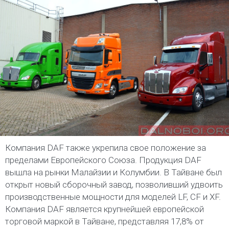
Компания DAF также укрепила свое положение за
пределами Европейского Союза. Продукция DAF
вышла на рынки Малайзии и Колумбии. В Тайване был
открыт новый сборочный завод, позволивший удвоить
производственные мощности для моделей LF, CF и XF.
Компания DAF является крупнейшей европейской
торговой маркой в Тайване, представляя 17,8% от