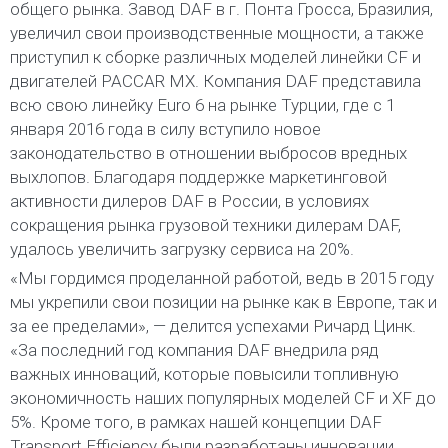
общего рынка. Завод DAF в г. Понта Гросса, Бразилия,
увеличил свои производственные мощности, а также
приступил к сборке различных моделей линейки CF и
двигателей PACCAR MX. Компания DAF представила
всю свою линейку Euro 6 на рынке Турции, где с 1
января 2016 года в силу вступило новое
законодательство в отношении выбросов вредных
выхлопов. Благодаря поддержке маркетинговой
активности дилеров DAF в России, в условиях
сокращения рынка грузовой техники дилерам DAF,
удалось увеличить загрузку сервиса на 20%.
«Мы гордимся проделанной работой, ведь в 2015 году
мы укрепили свои позиции на рынке как в Европе, так и
за ее пределами», — делится успехами Ричард Цинк.
«За последний год компания DAF внедрила ряд
важных инноваций, которые повысили топливную
экономичность наших популярных моделей CF и XF до
5%. Кроме того, в рамках нашей концепции DAF
Transport Efficiency были разработаны инновации,