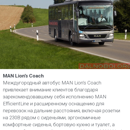
MAN Lion’s Coach
Междугородный автобус MAN Lion’s Coach
привлекает внимание клиентов благодаря
зарекомендовавшему себя исполнению MAN
EfficientLine и расширенному оснащению для
перевозок на дальние расстояния, включая розетки
на 230В рядом с сиденьями, эргономичные
комфортные сиденья, бортовую кухню и туалет, а