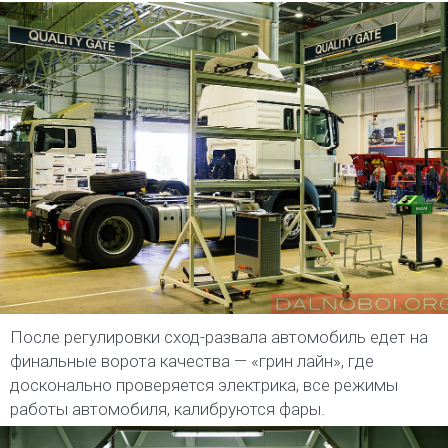
После регулировки сход-развала автомобиль едет на
финальные ворота качества — «грин лайн», где
досконально проверяется электрика, все режимы
работы автомобиля, калибруются фары.