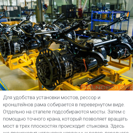
Для удобства установки мостов, рессор и
кронштейнов рама собирается в перевернутом виде.
Отдельно на стапеле подсобираются мосты. Затем с
помощью точного крана, который позволяет вращать
мост в трех плоскостях происходит стыковка. Здесь
же происходит установка карданных валов, переднего