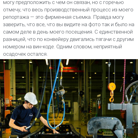
могу предположить с чем он связан, но с горечью
отмечу, что весь производственный процесс из моего
репортажа — это фирменная съемка. Правда могу
заверить, что все, что вы видите на фото так и было на
самом деле в день моего посещения. С единственной
разницей, что по конвейеру двигались тягачи с другим
номером на вин-коде. Одним словом, неприятный
осадочек остался.