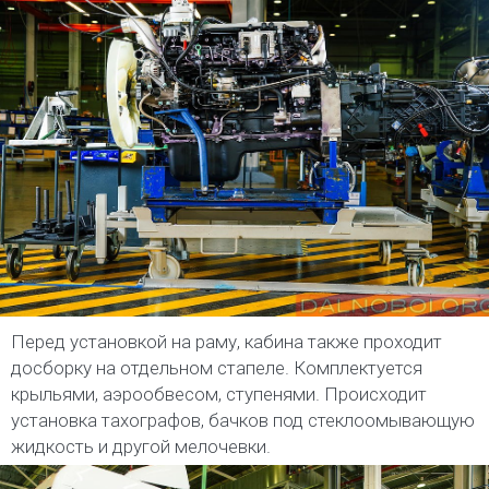
Перед установкой на раму, кабина также проходит
досборку на отдельном стапеле. Комплектуется
крыльями, аэрообвесом, ступенями. Происходит
установка тахографов, бачков под стеклоомывающую
жидкость и другой мелочевки.