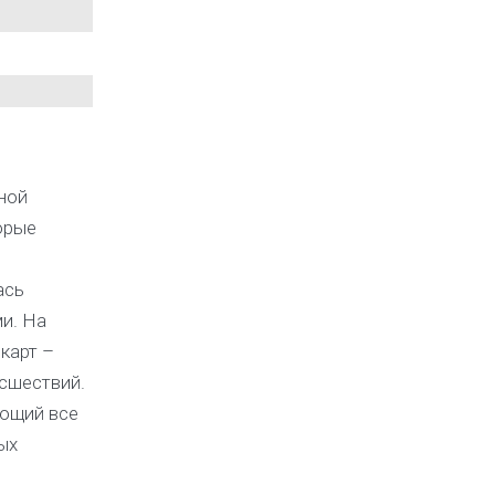
ной
орые
ась
и. На
карт –
сшествий.
ающий все
ых