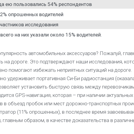
ода ею пользовались 54% респондентов
52% опрошенных водителей
частников исследования
сего на них указали около 15% водителей.
опулярность автомобильных аксессуаров? Пожалуй, глав
ь на дороге. Это подтверждают наши исследования, кот
ивно помогают избежать неприятных ситуаций на дороге.
нно удерживает портативная Си-Би радиостанция (оказал
озволяет установить быструю связь между перевозчикам
дится GPS-навигация, которая – при наличии актуальных 
в в объезд пробок или мест дорожно-транспортных прои
тратор (11% опрошенных), в последнее время завоевыв
 главным образом, в качестве доказательства в различн