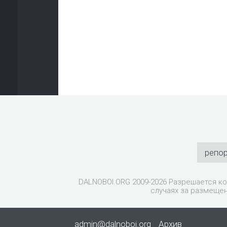
репо
DALNOBOI.ORG 2009-2026 Разрешается ко
случаях за размещен
admin@dalnoboi.org
Архив