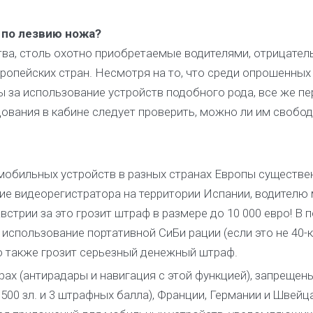
 по лезвию ножа?
ва, столь охотно приобретаемые водителями, отрицател
ропейских стран. Несмотря на то, что среди опрошенных
 за использование устройств подобного рода, все же пе
ования в кабине следует проверить, можно ли им свобо
мобильных устройств в разных странах Европы существе
ние видеорегистратора на территории Испании, водителю
встрии за это грозит штраф в размере до 10 000 евро! В 
использование портативной СиБи рации (если это не 40-
то также грозит серьезный денежный штраф.
х (антирадары и навигация с этой функцией), запрещены
500 зл. и 3 штрафных балла), Франции, Германии и Швейц