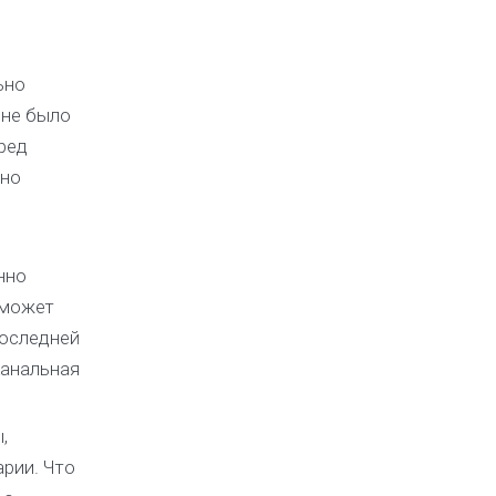
ьно
 не было
ред
дно
нно
 может
последней
канальная
,
арии. Что