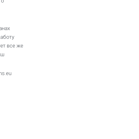
 о
анах
работу
ет все же
аш
ns.eu