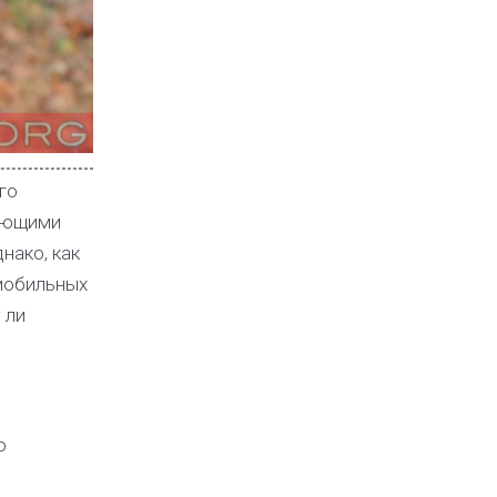
го
шающими
нако, как
омобильных
 ли
о