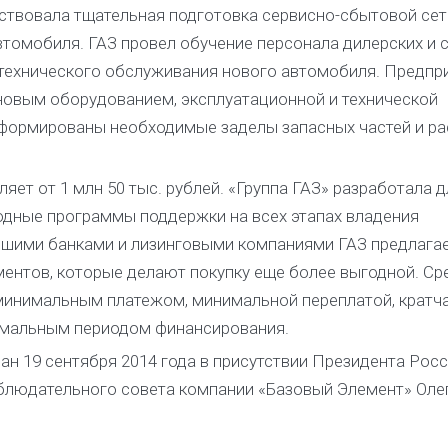
твовала тщательная подготовка сервисно-сбытовой сет
томобиля. ГАЗ провел обучение персонала дилерских и 
 технического обслуживания нового автомобиля. Предпр
новым оборудованием, эксплуатационной и технической
сформированы необходимые заделы запасных частей и р
ет от 1 млн 50 тыс. рублей. «Группа ГАЗ» разработала д
одные программы поддержки на всех этапах владения
ейшими банками и лизинговыми компаниями ГАЗ предлага
ментов, которые делают покупку еще более выгодной. Сре
минимальным платежом, минимальной переплатой, крат
имальным периодом финансирования.
ан 19 сентября 2014 года в присутствии Президента Рос
блюдательного совета компании «Базовый Элемент» Оле