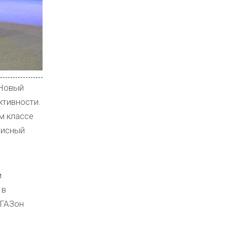
 Новый
ктивности.
м классе
висный
м
 в
“ГАЗон