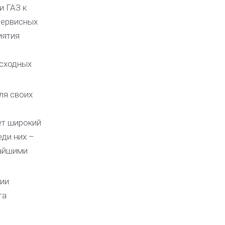
и ГАЗ к
сервисных
иятия
асходных
ля своих
ет широкий
ди них –
чайшими
сии
га