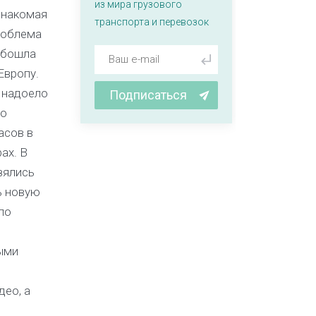
из мира грузового
накомая
транспорта и перевозок
роблема
обошла
Европу.
 надоело
Подписаться
по
асов в
ах. В
зялись
ь новую
по
ыми
ео, а