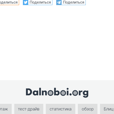
оделиться
Поделиться
Поделиться
ртаж
тест-драйв
статистика
обзор
Блиц