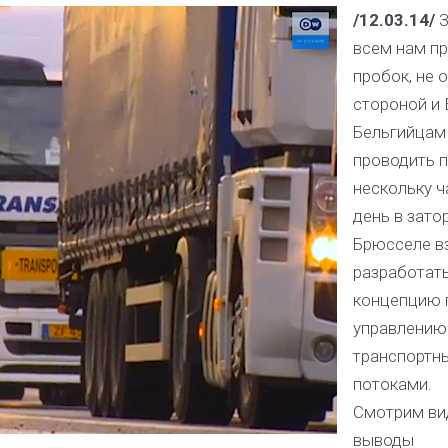
/12.03.14/
З
всем нам п
пробок, не 
стороной и 
Бельгийцам
проводить 
нескольку ч
день в затор
Брюсселе в
разработат
концепцию 
управлению
транспортн
потоками.
Смотрим вид
выводы