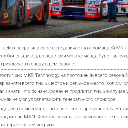
 Trucks прекратила свое сотрудничество с командой MKR
всех болельщиков, в следствии чего команда будет вынуж
 грузовиков в следующем сезоне.
постигших MKR Technology на протяжении всего сезона 2
р заняли всего лишь шестое и седьмое место. Ходили сл
ли знать, что финансирование продлится лишь в случае 
никак не мог удовлетворить генерального спонсора.
ды, без сомнения, он потеряет свою зрелищность. В тра
зводитель MAN. Хочется верить, что чемпионат не пости
 потеряет своей интриги.