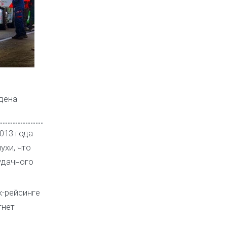
дена
013 года
ухи, что
удачного
к-рейсинге
гнет