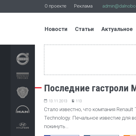
О проекте
Реклама
admin@dalnoboi
Новости
Статьи
Актуальное
Последние гастроли M
13.11.2013
113
Стало известно, что компания Renault
Technology. Печальное известие для 
покинуть…