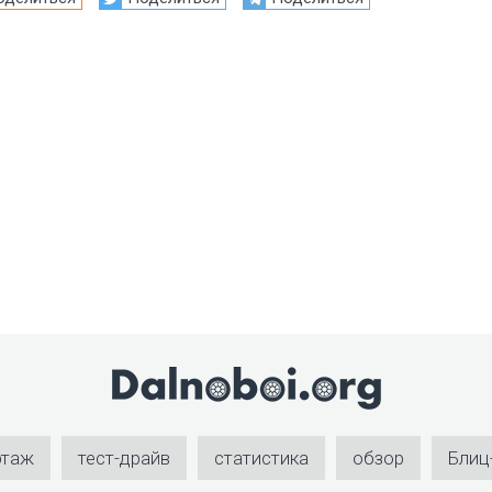
ртаж
тест-драйв
статистика
обзор
Блиц