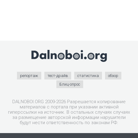
репортаж
тест-драйв
статистика
обзор
Блиц-опрос
DALNOBOI.ORG 2009-2026 Разрешается копирование
материалов с портала при указании активной
гиперссылки на источник. В остальных случаях случаях
за размещение авторской информации нарушители
будут нести ответственность по законам РФ.