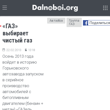
Автообоз
Группа
Поделиться
ГАЗ
«ГАЗ»
выбирает
чистый газ
22.02.2013
1318
Осень 2013 года
войдет в историю
Горьковского
автозавода запуском
в серийное
производство
автомобилей с
битопливным
двигателем (бензин +
метан) «ГАЗель