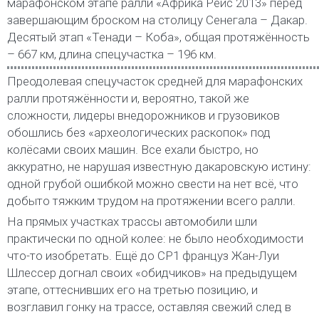
марафонском этапе ралли «Африка Рейс 2013» перед
завершающим броском на столицу Сенегала – Дакар.
Десятый этап «Тенади – Коба», общая протяжённость
– 667 км, длина спецучастка – 196 км.
Преодолевая спецучасток средней для марафонских
ралли протяжённости и, вероятно, такой же
сложности, лидеры внедорожников и грузовиков
обошлись без «археологических раскопок» под
колёсами своих машин. Все ехали быстро, но
аккуратно, не нарушая известную дакаровскую истину:
одной грубой ошибкой можно свести на нет всё, что
добыто тяжким трудом на протяжении всего ралли.
На прямых участках трассы автомобили шли
практически по одной колее: не было необходимости
что-то изобретать. Ещё до СР1 француз Жан-Луи
Шлессер догнал своих «обидчиков» на предыдущем
этапе, оттеснивших его на третью позицию, и
возглавил гонку на трассе, оставляя свежий след в