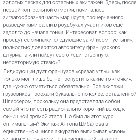
золотых песках для остальных экипажей. Здесь, после
первой контрольной отметки, начиналась
зигзагообразная часть маршрута, прочерченного
разведчиками ралли в роудбуках участников ещё
задолго до начала гонки. Интересовал вопрос: как
проедут её экипажи, следующие за «Лисом пустыни»:
полностью доверятся авторитету французского
штурмана или найдут свою «единственную,
неповторимую стезю»?
Лидирующий дуэт французов «срезал углы», как
только мог: лишь бы не пропустить какие-то «точки»,
где нужно отметиться обязательно. Все экипажи
грузовиков проехали буквально по колее, оставленной
Шлессером, поскольку она представляла собой
самый что ни есть рационально-короткий выход к
финишной прямой этапа. Но был ли этот курс
оптимальным? Экипаж Антона Шибалова в
единственном числе аккуратно выписывал «свои»
зигзаги – в точности по нарисованной на карте