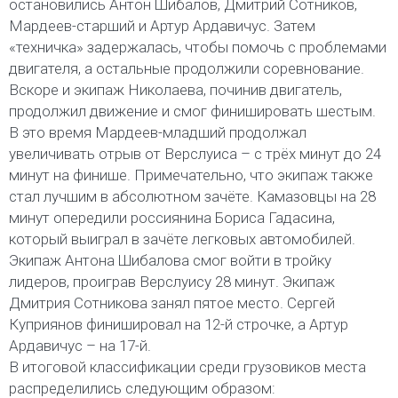
остановились Антон Шибалов, Дмитрий Сотников,
Мардеев-старший и Артур Ардавичус. Затем
«техничка» задержалась, чтобы помочь с проблемами
двигателя, а остальные продолжили соревнование.
Вскоре и экипаж Николаева, починив двигатель,
продолжил движение и смог финишировать шестым.
В это время Мардеев-младший продолжал
увеличивать отрыв от Верслуиса – с трёх минут до 24
минут на финише. Примечательно, что экипаж также
стал лучшим в абсолютном зачёте. Камазовцы на 28
минут опередили россиянина Бориса Гадасина,
который выиграл в зачёте легковых автомобилей.
Экипаж Антона Шибалова смог войти в тройку
лидеров, проиграв Верслуису 28 минут. Экипаж
Дмитрия Сотникова занял пятое место. Сергей
Куприянов финишировал на 12-й строчке, а Артур
Ардавичус – на 17-й.
В итоговой классификации среди грузовиков места
распределились следующим образом: