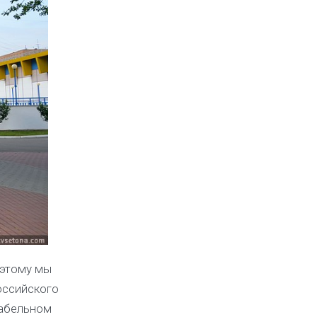
оэтому мы
оссийского
табельном