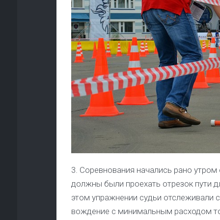
3. Соревнования начались рано утром
должны были проехать отрезок пути д
этом упражнении судьи отслеживали с
вождение с минимальным расходом то