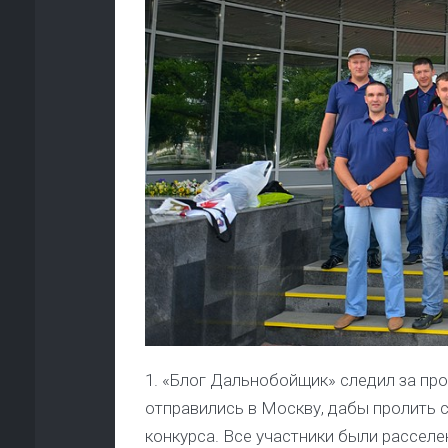
1. «Блог Дальнобойщик» следил за п
отправились в Москву, дабы пролить 
конкурса. Все участники были рассел