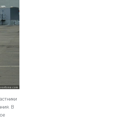
астники
ния. В
ное