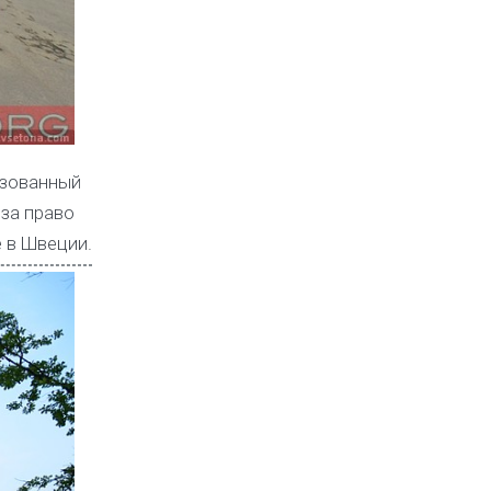
изованный
за право
 в Швеции.