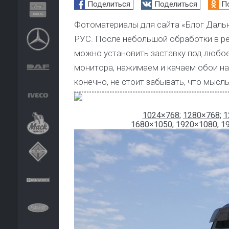
Поделиться
Поделиться
П
Фотоматериалы для сайта «Блог Даль
РУС. После небольшой обработки в ре
можно установить заставку под любо
монитора, нажимаем и качаем обои на
конечно, не стоит забывать, что мысл
1024×768
;
1280×768
;
1
1680×1050
;
1920×1080
;
1