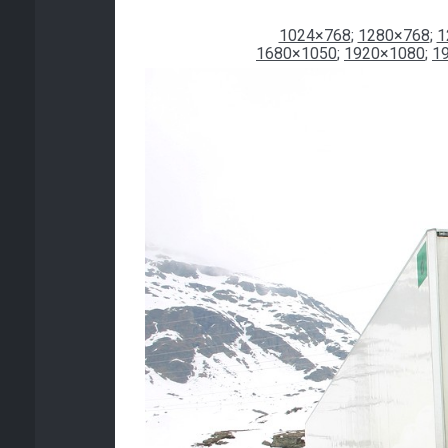
1024×768
;
1280×768
;
1
1680×1050
;
1920×1080
;
1