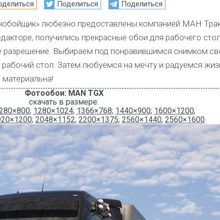
оделиться
Поделиться
Поделиться
нобойщик» любезно предоставлены компанией МАН Трак
дакторе, получились прекрасные обои для рабочего стол
е разрешение. Выбираем под понравившимся снимком св
 рабочий стол. Затем любуемся на мечту и радуемся жиз
ь материальна!
Фотообои: MAN TGX
скачать в размере:
280×800
;
1280×1024
;
1366×768
;
1440×900
;
1600×1200
;
920×1200
;
2048×1152
;
2200×1375
;
2560×1440
;
2560×1600
.