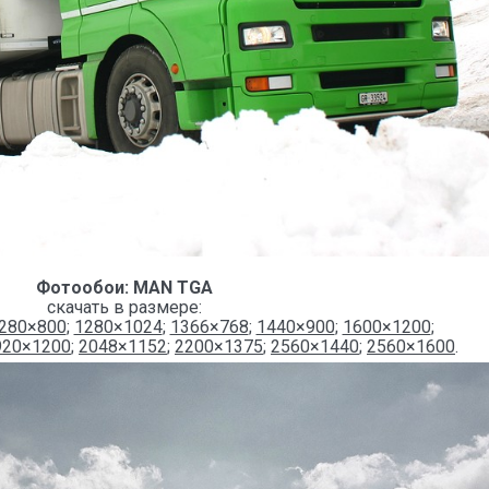
Фотообои: MAN TGA
скачать в размере:
280×800
;
1280×1024
;
1366×768
;
1440×900
;
1600×1200
;
920×1200
;
2048×1152
;
2200×1375
;
2560×1440
;
2560×1600
.