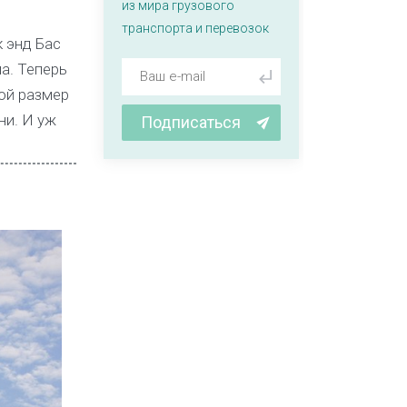
из мира грузового
транспорта и перевозок
 энд Бас
а. Теперь
ой размер
ни. И уж
Подписаться