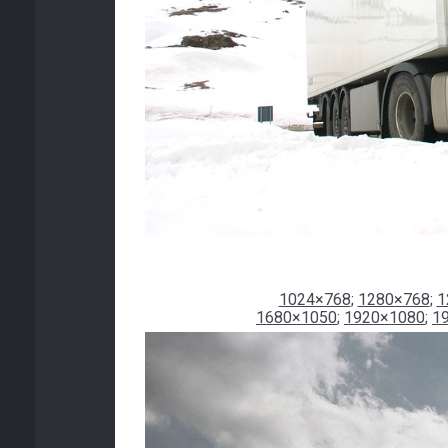
1024×768
;
1280×768
;
1
1680×1050
;
1920×1080
;
1