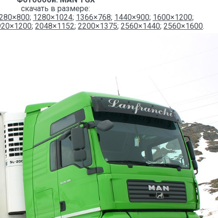
скачать в размере:
280×800
;
1280×1024
;
1366×768
;
1440×900
;
1600×1200
;
920×1200
;
2048×1152
;
2200×1375
;
2560×1440
;
2560×1600
.