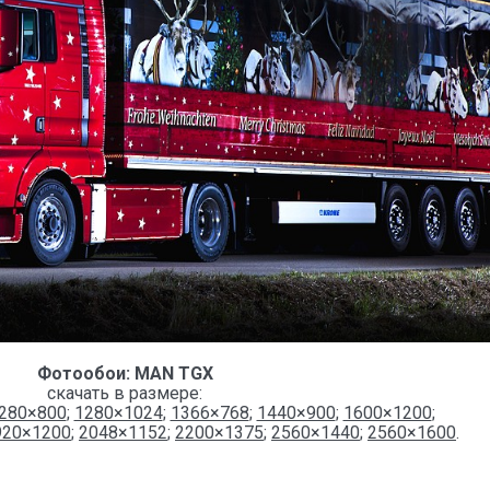
Фотообои: MAN TGX
скачать в размере:
280×800
;
1280×1024
;
1366×768
;
1440×900
;
1600×1200
;
920×1200
;
2048×1152
;
2200×1375
;
2560×1440
;
2560×1600
.