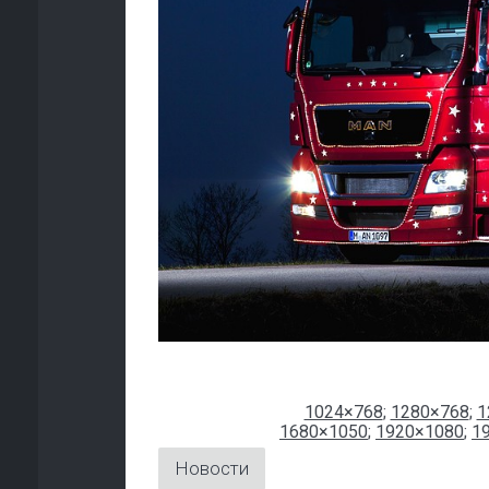
1024×768
;
1280×768
;
1
1680×1050
;
1920×1080
;
1
Новости