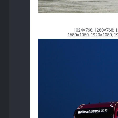
1024×768
;
1280×768
;
1
1680×1050
;
1920×1080
;
1