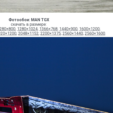
Фотообои: MAN TGX
скачать в размере:
280×800
;
1280×1024
;
1366×768
;
1440×900
;
1600×1200
;
920×1200
;
2048×1152
;
2200×1375
;
2560×1440
;
2560×1600
.